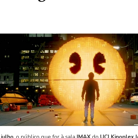
s
 julho
, o público que for à sala
IMAX
do
UCI Kinoplex 