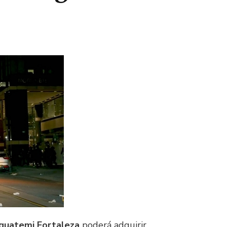
Iguatemi Fortaleza
poderá adquirir