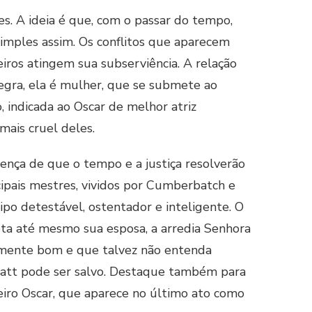
es. A ideia é que, com o passar do tempo,
simples assim. Os conflitos que aparecem
eiros atingem sua subserviência. A relação
egra, ela é mulher, que se submete ao
, indicada ao Oscar de melhor atriz
ais cruel deles.
rença de que o tempo e a justiça resolverão
cipais mestres, vividos por Cumberbatch e
po detestável, ostentador e inteligente. O
eta até mesmo sua esposa, a arredia Senhora
emente bom e que talvez não entenda
 Platt pode ser salvo. Destaque também para
eiro Oscar, que aparece no último ato como