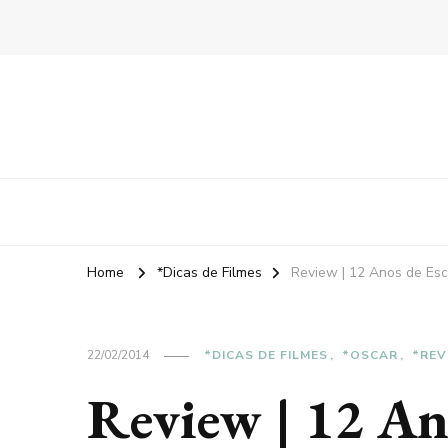
Home
*Dicas de Filmes
Review | 12 Anos de Es
22/02/2014
*DICAS DE FILMES
*OSCAR
*REV
Review | 12 Ano