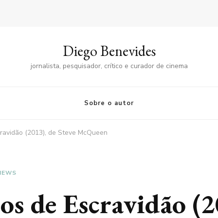
Diego Benevides
jornalista, pesquisador, crítico e curador de cinema
Sobre o autor
cravidão (2013), de Steve McQueen
IEWS
s de Escravidão (2