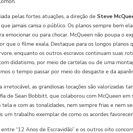
lomon.
ciada pelas fortes atuações, a direção de
Steve McQue
, que jamais cansa o público. Os planos sempre bem el
para emocionar ou para chocar. McQueen não poupa o e
or que o filme exala. Destaque para os longos planos 
vore, enquanto os outros escravos continuam suas rot
om didatismo, por meio de cartelas ou de uma montag
mos o tempo passar por meio do desgaste e da aparênc
 irretocável, as grandiosas locações são valorizadas 
afia de Sean Bobbitt, que colaborou com McQueen em se
da tela e com as tonalidades, nem sempre frias e nem se
s um trabalho exemplar de como os acordes favorece
 entre “12 Anos de Escravidão” e os outros oito conco