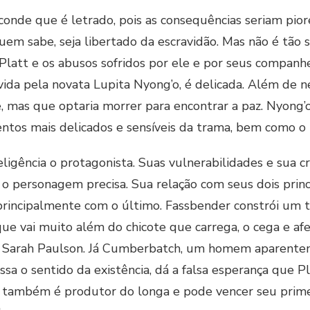
sconde que é letrado, pois as consequências seriam pior
uem sabe, seja libertado da escravidão. Mas não é tão 
e Platt e os abusos sofridos por ele e por seus companh
ida pela novata Lupita Nyong’o, é delicada. Além de n
, mas que optaria morrer para encontrar a paz. Nyong’o
os mais delicados e sensíveis da trama, bem como o m
eligência o protagonista. Suas vulnerabilidades e sua c
 o personagem precisa. Sua relação com seus dois prin
principalmente com o último. Fassbender constrói um ti
e vai muito além do chicote que carrega, o cega e af
triz Sarah Paulson. Já Cumberbatch, um homem aparent
assa o sentido da existência, dá a falsa esperança que
ue também é produtor do longa e pode vencer seu prim