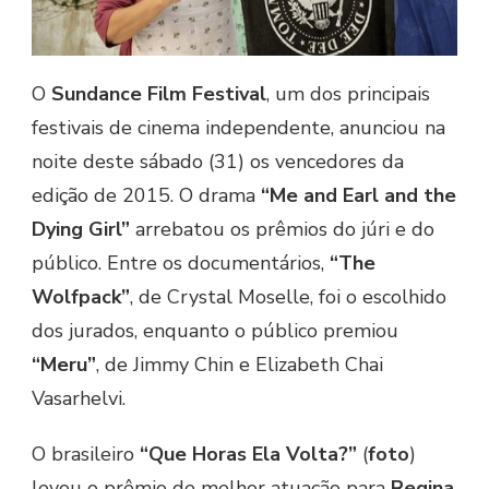
O
Sundance Film Festival
, um dos principais
festivais de cinema independente, anunciou na
noite deste sábado (31) os vencedores da
edição de 2015. O drama
“Me and Earl and the
Dying Girl”
arrebatou os prêmios do júri e do
público. Entre os documentários,
“The
Wolfpack”
, de Crystal Moselle, foi o escolhido
dos jurados, enquanto o público premiou
“Meru”
, de Jimmy Chin e Elizabeth Chai
Vasarhelvi.
O brasileiro
“Que Horas Ela Volta?”
(
foto
)
levou o prêmio de melhor atuação para
Regina