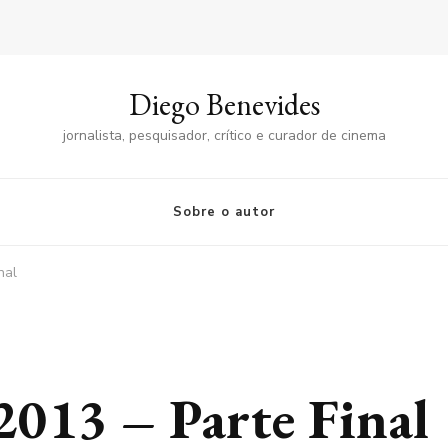
Diego Benevides
jornalista, pesquisador, crítico e curador de cinema
Sobre o autor
nal
2013 – Parte Final