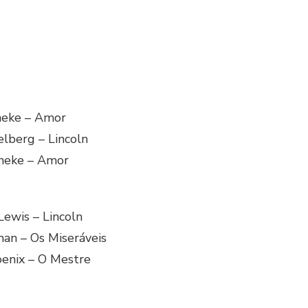
neke – Amor
elberg – Lincoln
aneke – Amor
ewis – Lincoln
man – Os Miseráveis
oenix – O Mestre