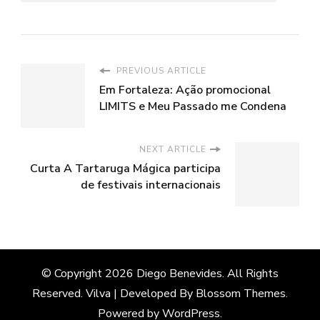
PREVIOUS ARTICLE
Em Fortaleza: Ação promocional
LIMITS e Meu Passado me Condena
NEXT ARTICLE
Curta A Tartaruga Mágica participa
de festivais internacionais
© Copyright 2026
Diego Benevides
. All Rights
Reserved.
Vilva | Developed By
Blossom Themes
.
Powered by
WordPress
.