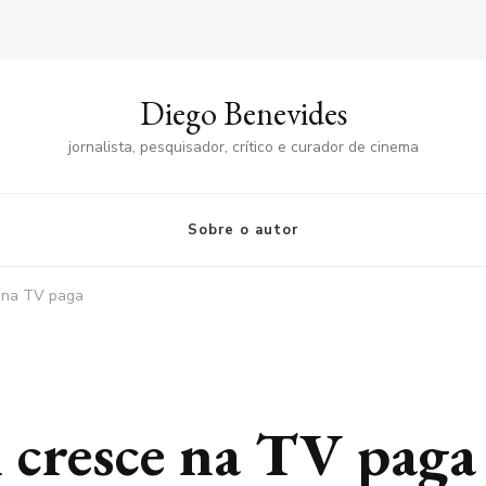
Diego Benevides
jornalista, pesquisador, crítico e curador de cinema
Sobre o autor
e na TV paga
n cresce na TV paga