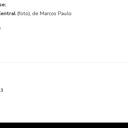
se:
Central
(foto), de Marcos Paulo
)
13