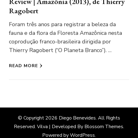
Review | Amazônia (2013), de Thierry
Ragobert
Foram três anos para registrar a beleza da
fauna e da flora da Floresta Amazônica nesta
coprodução franco-brasileira dirigida por
Thierry Ragobert (“O Planeta Branco”). …
READ MORE
© Copyright 2026
Diego Benevides
. All Rights
Reserved.
Vilva | Developed By
Blossom Themes
.
Powered by
WordPress
.