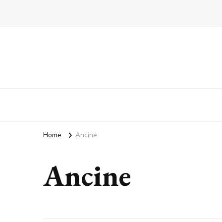
Home
Ancine
Ancine