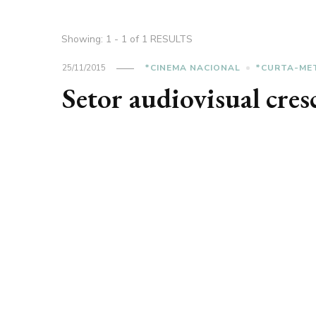
Showing: 1 - 1 of 1 RESULTS
25/11/2015
*CINEMA NACIONAL
*CURTA-ME
Setor audiovisual cres