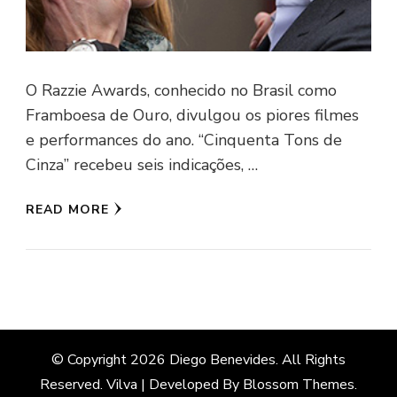
O Razzie Awards, conhecido no Brasil como
Framboesa de Ouro, divulgou os piores filmes
e performances do ano. “Cinquenta Tons de
Cinza” recebeu seis indicações, …
READ MORE
© Copyright 2026
Diego Benevides
. All Rights
Reserved.
Vilva | Developed By
Blossom Themes
.