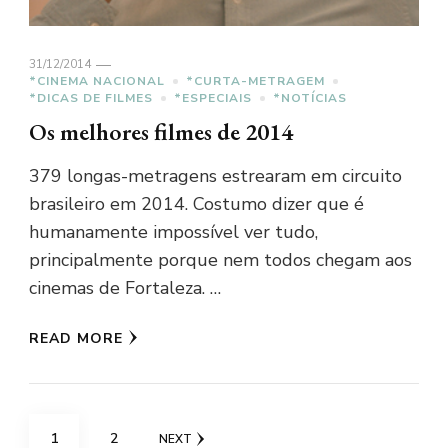
31/12/2014
*CINEMA NACIONAL
*CURTA-METRAGEM
*DICAS DE FILMES
*ESPECIAIS
*NOTÍCIAS
Os melhores filmes de 2014
379 longas-metragens estrearam em circuito
brasileiro em 2014. Costumo dizer que é
humanamente impossível ver tudo,
principalmente porque nem todos chegam aos
cinemas de Fortaleza. …
READ MORE
Paginação
PAGE
PAGE
1
2
NEXT