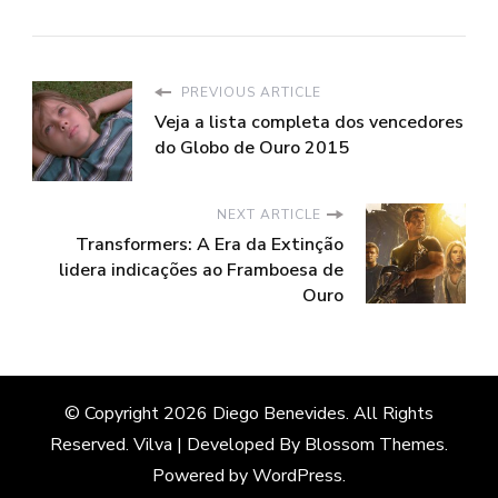
PREVIOUS ARTICLE
Veja a lista completa dos vencedores
do Globo de Ouro 2015
NEXT ARTICLE
Transformers: A Era da Extinção
lidera indicações ao Framboesa de
Ouro
© Copyright 2026
Diego Benevides
. All Rights
Reserved.
Vilva | Developed By
Blossom Themes
.
Powered by
WordPress
.