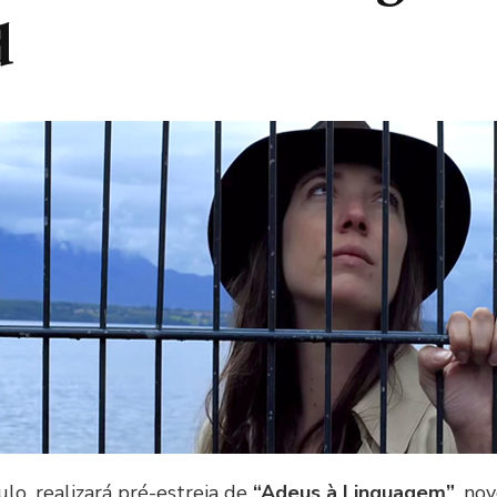
d
lo, realizará pré-estreia de
“Adeus à Linguagem”
, no