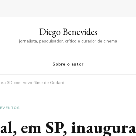
Diego Benevides
jornalista, pesquisador, crítico e curador de cinema
Sobre o autor
gura 3D com novo filme de Godard
EVENTOS
al, em SP, inaugur