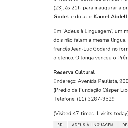
(23), às 21h, para inaugurar a 
Godet
e do ator
Kamel Abdell
Em “Adeus à Linguagem”, um ma
dois não falam a mesma língua. O
francês Jean-Luc Godard no form
o elenco. O longa venceu o Prêm
Reserva Cultural
Endereço: Avenida Paulista, 900
(Prédio da Fundação Cásper Líb
Telefone: (11) 3287-3529
(Visited 47 times, 1 visits today
3D
ADEUS À LINGUAGEM
RE