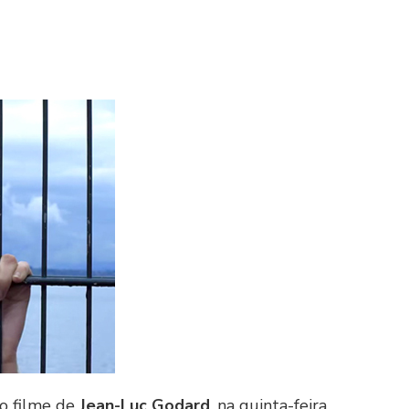
vo filme de
Jean-Luc Godard
, na quinta-feira