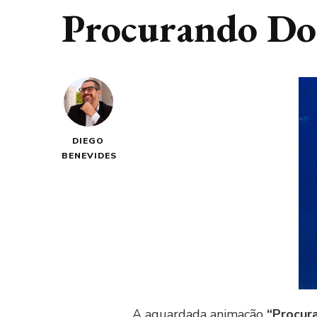
Procurando Do
DIEGO
BENEVIDES
A aguardada animação
“Procur