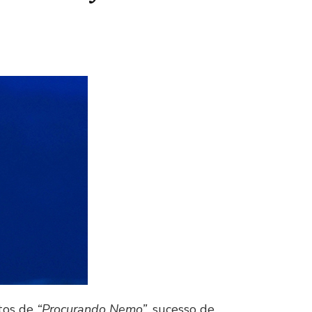
ntos de
“Procurando Nemo”
, sucesso de