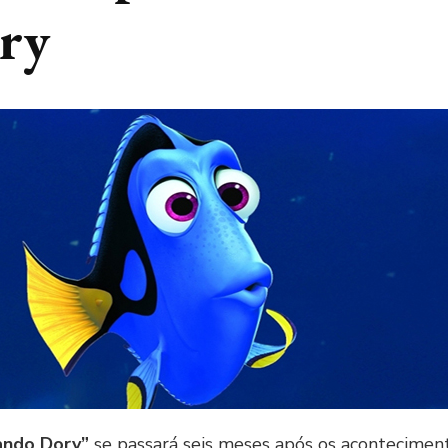
ry
ando Dory”
se passará seis meses após os acontecime