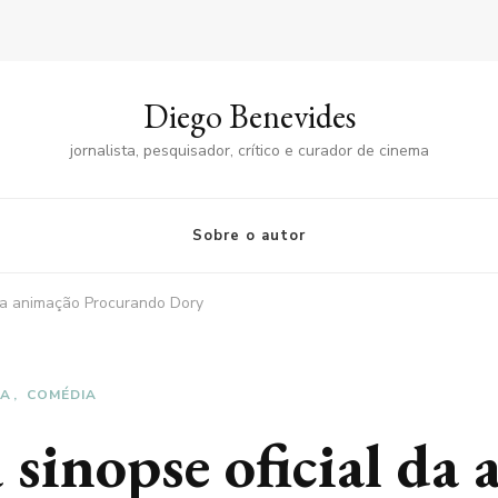
Diego Benevides
jornalista, pesquisador, crítico e curador de cinema
Sobre o autor
 da animação Procurando Dory
RA
COMÉDIA
 sinopse oficial da