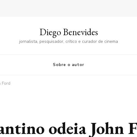
Diego Benevides
jornalista, pesquisador, crítico e curador de cinema
Sobre o autor
n Ford
antino odeia John 