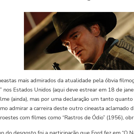
eastas mais admirados da atualidade pela óbvia filmog
” nos Estados Unidos (aqui deve estrear em 18 de janei
ilme (ainda), mas por uma declaração um tanto quanto
mo admirar a carreira deste outro cineasta aclamado d
roestes com filmes como “Rastros de Ódio” (1956), obri
ivo do desgosto foi a participação que Ford fez em “O 