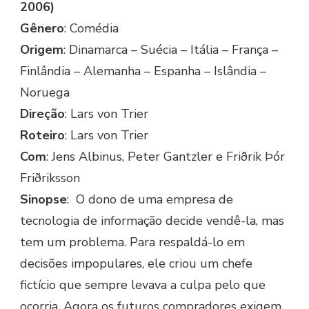
2006)
Gênero
: Comédia
Origem
: Dinamarca – Suécia – Itália – França –
Finlândia – Alemanha – Espanha – Islândia –
Noruega
Direção
: Lars von Trier
Roteiro
: Lars von Trier
Com
: Jens Albinus, Peter Gantzler e Friðrik Þór
Friðriksson
Sinopse
: O dono de uma empresa de
tecnologia de informação decide vendê-la, mas
tem um problema. Para respaldá-lo em
decisões impopulares, ele criou um chefe
fictício que sempre levava a culpa pelo que
ocorria. Agora os futuros compradores exigem