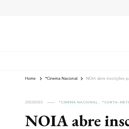
Home
*Cinema Nacional
NOIA abre inscrições p
20/10/2015
*CINEMA NACIONAL
*CURTA-MET
NOIA abre inscr