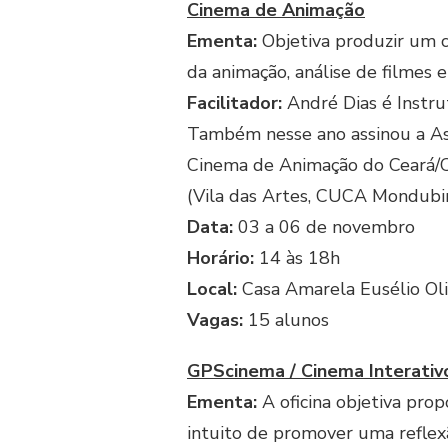
Cinema de Animação
Ementa:
Objetiva produzir um cu
da animação, análise de filmes e
Facilitador:
André Dias é Instru
Também nesse ano assinou a As
Cinema de Animação do Ceará/Cas
(Vila das Artes, CUCA Mondubim
Data:
03 a 06 de novembro
Horário:
14 às 18h
Local:
Casa Amarela Eusélio Ol
Vagas:
15 alunos
GPScinema / Cinema Interati
Ementa:
A oficina objetiva pro
intuito de promover uma reflexã