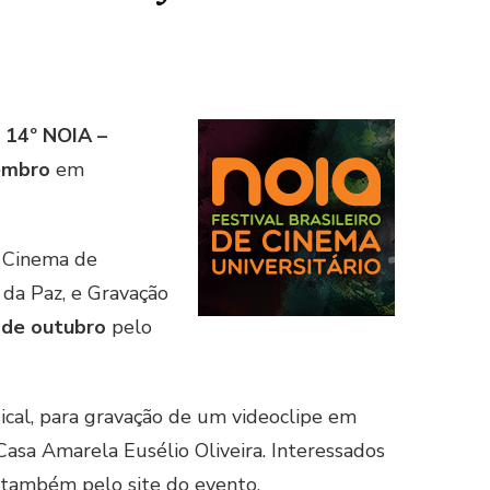
o
14º
NOIA –
embro
em
; Cinema de
da Paz, e Gravação
 de outubro
pelo
ical, para gravação de um videoclipe em
asa Amarela Eusélio Oliveira. Interessados
também pelo site do evento.