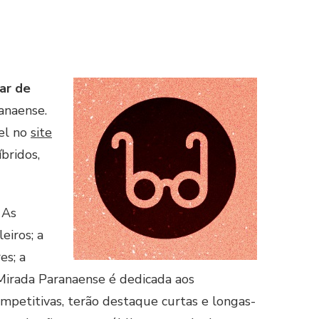
ar de
ranaense.
vel no
site
bridos,
 As
eiros; a
es; a
Mirada Paranaense é dedicada aos
ompetitivas, terão destaque curtas e longas-