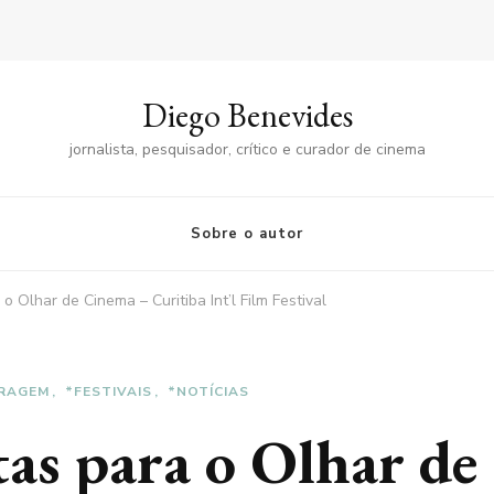
Diego Benevides
jornalista, pesquisador, crítico e curador de cinema
Sobre o autor
o Olhar de Cinema – Curitiba Int’l Film Festival
RAGEM
*FESTIVAIS
*NOTÍCIAS
rtas para o Olhar d