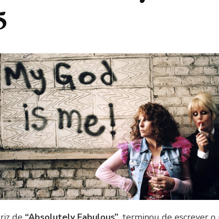
5
triz de
“Absolutely Fabulous”
, terminou de escrever o 