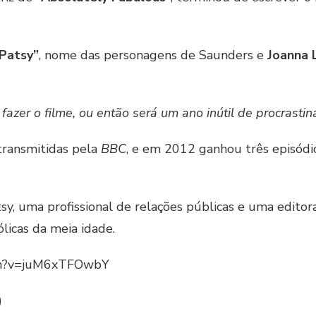
Patsy”
, nome das personagens de Saunders e
Joanna 
azer o filme, ou então será um ano inútil de procrastin
transmitidas pela
BBC
, e em 2012 ganhou três episódi
, uma profissional de relações públicas e uma editora
ólicas da meia idade.
tch?v=juM6xTFOwbY
)