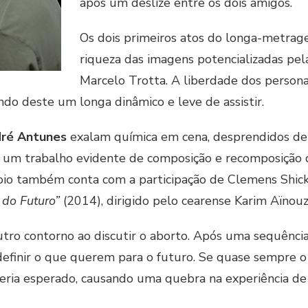
após um deslize entre os dois amigos.
Os dois primeiros atos do longa-metrag
riqueza das imagens potencializadas pel
Marcelo Trotta. A liberdade dos perso
ndo deste um longa dinâmico e leve de assistir.
ré Antunes
exalam química em cena, desprendidos de 
Há um trabalho evidente de composição e recomposição
poio também conta com a participação de Clemens Shic
 do Futuro”
(2014), dirigido pelo cearense Karim Aïnouz
outro contorno ao discutir o aborto. Após uma sequênc
definir o que querem para o futuro. Se quase sempre o 
seria esperado, causando uma quebra na experiência de a