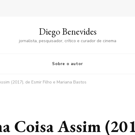
Diego Benevides
jornalista, pesquisador, crítico e curador de cinema
Sobre o autor
Assim (2017), de Esmir Filho e Mariana Bastos
ma Coisa Assim (201