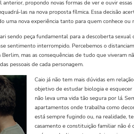
l anterior, propondo novas formas de ver e ouvir essas
quadrá-las na nova proposta fílmica. Essa decisão ace
o uma nova experiência tanto para quem conhece ou nã
ri sendo peça fundamental para a descoberta sexual d
esse sentimento interrompido. Percebemos o distanciam
Berlim, mas as consequências de tudo que viveram nã
adas pessoais de cada personagem.
Caio já não tem mais dúvidas em relação
objetivo de estudar biologia e esquece
não leva uma vida tão segura por lá. Sem
apartamentos onde trabalha como decor
está sempre fugindo ou, na realidade, t
casamento e constituição familiar não é d