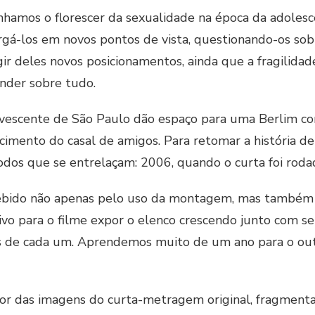
mos o florescer da sexualidade na época da adolescên
á-los em novos pontos de vista, questionando-os sobre
gir deles novos posicionamentos, ainda que a fragilid
nder sobre tudo.
ervescente de São Paulo dão espaço para uma Berlim c
imento do casal de amigos. Para retomar a história de
odos que se entrelaçam: 2006, quando o curta foi roda
cebido não apenas pelo uso da montagem, mas também p
ivo para o filme expor o elenco crescendo junto com s
es de cada um. Aprendemos muito de um ano para o out
or das imagens do curta-metragem original, fragment