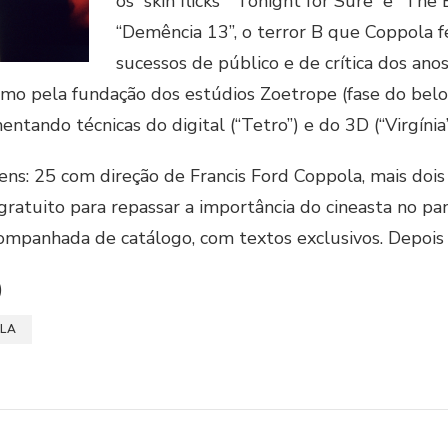
os “skin flicks” “Tonight for Sure” e “The
“Demência 13”, o terror B que Coppola 
sucessos de público e de crítica dos ano
mo pela fundação dos estúdios Zoetrope (fase do belo
entando técnicas do digital (“Tetro”) e do 3D (“Virgínia”
ens: 25 com direção de Francis Ford Coppola, mais do
ratuito para repassar a importância do cineasta no p
ompanhada de catálogo, com textos exclusivos. Depois 
)
OLA