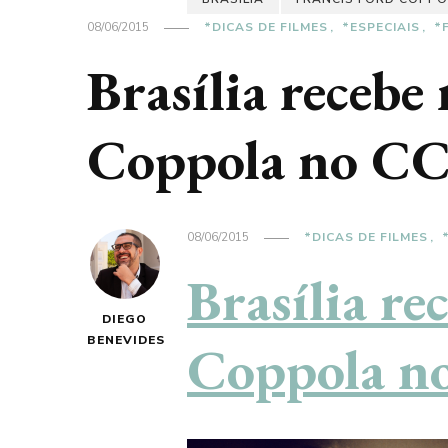
08/06/2015
*DICAS DE FILMES
*ESPECIAIS
*
Brasília recebe
Coppola no C
08/06/2015
*DICAS DE FILMES
Brasília re
DIEGO
BENEVIDES
Coppola n