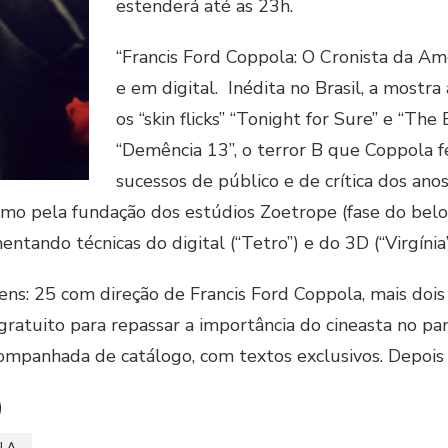
estenderá até as 23h.
“Francis Ford Coppola: O Cronista da Am
e em digital. Inédita no Brasil, a mostra 
os “skin flicks” “Tonight for Sure” e “The
“Demência 13”, o terror B que Coppola 
sucessos de público e de crítica dos ano
mo pela fundação dos estúdios Zoetrope (fase do belo
entando técnicas do digital (“Tetro”) e do 3D (“Virgínia”
ens: 25 com direção de Francis Ford Coppola, mais do
ratuito para repassar a importância do cineasta no p
ompanhada de catálogo, com textos exclusivos. Depois 
)
OLA