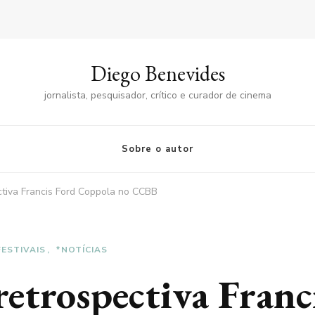
Diego Benevides
jornalista, pesquisador, crítico e curador de cinema
Sobre o autor
ectiva Francis Ford Coppola no CCBB
FESTIVAIS
*NOTÍCIAS
 retrospectiva Franc